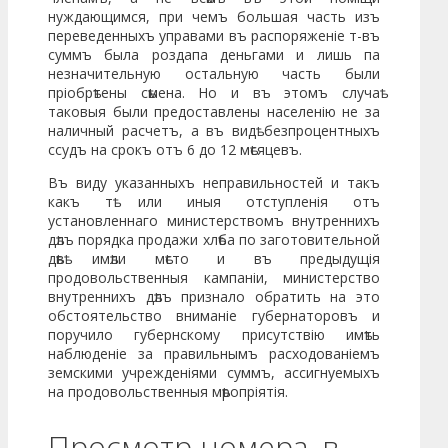
нуждающимся, при чемъ большая часть изъ
переведенныхъ управами въ распоряженіе т-въ
суммъ была роздапа деньгами и лишь па
незначительную остальную часть были
пріобрѣтены сѣмена. Но и въ этомъ случаѣ
таковыя были предоставлены населенію не за
наличный расчетъ, а въ видѣ безпроцентныхъ
ссудъ на срокъ отъ 6 до 12 мѣсяцевъ.
Въ виду указанныхъ неправильностей и такъ
какъ тѣ или иныя отступленія отъ
установленнаго министерствомъ внутреннихъ
дѣлъ порядка продажи хлѣба по заготовительной
дѣвѣ имѣли мѣсто и въ предыдущія
продовольственныя кампаніи, министерство
вну­треннихъ дѣлъ признало обратить на это
обстоятельство вниманіе губернаторовъ и
поручило губернскому присутствію имѣть
наблюде­ніе за правильнымъ расходованіемъ
земскими учрежденіями суммъ, ассигнуемыхъ
на продовольственныя мѣропріятія.
Просмотр номера, в