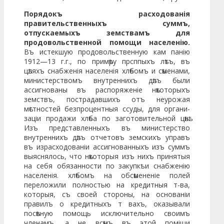
Порядокъ расходованія
правительственныхъ суммъ,
отпускаемыхъ земствамъ для
продовольствен­ной помощи населенію.
Въ истекшую продовольственную кам­ панію
1912—13 г.г., по примѣру прсппыхъ лѣтъ, въ
цѣляхъ снаб­женія населенія хлѣбомъ и сѣменами,
министерствомъ внутреннихъ дѣлъ были
ассигнованы въ распоряженіе нѣкоторыхъ
земствъ, постра­давшихъ отъ неурожая
мѣстностей безпроцентныя ссуды, для органи­
заціи продажи хлѣба по заготовительной цѣнѣ.
Изъ представленныхъ въ министерство
внутреннихъ дѣлъ отчетовъ земскихъ управъ
въ израсходованіи ассигнованныхъ изъ суммъ
выяснялось, что нѣкоторыя изъ нихъ принятыя
на себя обязанности по закупкѣ и снабженію
населенія. хлѣбомъ на обсѣмененіе полей
переложили полностью на кредитныя т-ва,
которыя, съ своей стороны, на основаніи
правилъ о кредитныхъ т вахъ, оказывали
посѣвную помощь исключительно сво­имъ
членамъ, а не всѣмъ въ этой поміщи