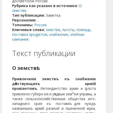
досоветской России.
Рубрика как указано в источнике
:
О
земстве
.
Тип публикации:
Заметка.
Персоналии:
.
Топонимы:
Россия
.
Ключевые слова:
земства
,
льготы
,
помощь
,
поставка продуктов
,
снабжение
,
хлебная
кампания
.
Текст публикации
О земствѣ.
Привлеченіе земствъ къ снабженію
дѣйствую­щихъ армій
провіантомъ.
Интендантство ауміи и флота
л
при­влекло губерн кія и уѣчдвыя зем
кія управы, а
также сельско­хозяйственныя общества юго-
западнаго края къ поставкѣ для нуждъ
названныхъ армій ржаной и пшеничной муки,