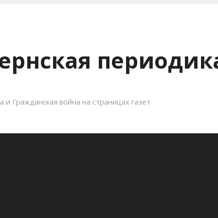
ернская периодика
 и Гражданская война на страницах газет