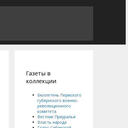
Газеты в
коллекции
Бюллетень Пермского
губернского военно-
революционного
комитета
Вестник Приуралья
Власть народа
Голос Сибирской