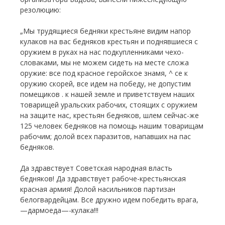
резолюцию:
„Мы трудящиеся бедняки крестьяне видим напор
кулаков на вас бедняков крестьян и поднявшиеся с
оружием в руках на нас подкупленниками чехо-
словаками, мы не можем сидеть на месте сложа
оружие: все под красное геройское знамя, ^ се к
оружию скорей, все идем на победу, не допустим
помещиков . к нашей земле и приветствуем наших
товарищей уральских рабочих, стоящих с оружием
на защите нас, крестьян бедняков, шлем сейчас-же
125 человек бедняков на помощь нашим товарищам
рабочим; долой всех паразитов, напавших на пас
бедняков.
Да здравствует Советская народная власть
бедняков! Да здравствует рабоче-крестьянская
красная армия! Долой насильников партизан
белогвардейцам. Все дружно идем победить врага,
—дармоеда—-кулака!!!