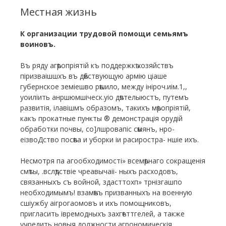
Местная жизнь
К организации трудовой помощи семьямъ
воиновъ.
Въ ряду агѣропріятій къ поддержкѣ хозяйствъ
піризваішшхъ въ дѣйствующую армію ціаше
губернское земіешво рѣшило, между ініроч.иім.1,,
уоиліить анршюмшіческ.уіо дѣятелыюстъ, путемъ
развитія, ілавішмъ образомъ, такихъ мѣропріятій,
какъ прокатные пункты ® демонстрація орудій
обработки почвы, со]лшровапіс сѣмянъ, нро-
еізвоДство посѣва и уборки іи расиростра- ншіе ихъ.
Несмотря па агообходимості» всемѣрнаго сокращенія
смѣты, .вслѣдствіе чреавычаіі- ныхъ расходовъ,
связанныхъ съ войной, здасттохп» трнізгашпо
необходимымъ! взамѣнъ призванныхъ на военную
сшіужбу аігрогаомовъ и ихъ помощниковъ,
пригласить івремодныхъ захгѣеттгелей, а также
учредить новыя должности агрономическія,