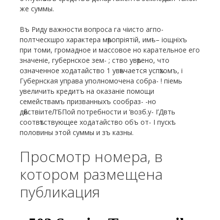
же суммы.
Въ Риду важности вопроса га чіисто агпо-
полтческшро характера мѣропріятій, имѣ- – іощніхъ
при томи, громадное и массовое но карательное его
значеніе, губернское зем- ; ство увѣрено, что
означенное ходатайство 1 увѣнчается успѣхомъ, і
Губернская управа уполномочена собра- ! піемь
увеличить кредитъ на оказаніе помощи
семействамъ призванныхъ сообраз- -но
дѣйствіитеЛ’БПой потребности и ‘возб.у- І’Двть
соотвѣтствующее ходатайство объ от- І пускѣ
половины этой суммы и зъ казны.
Просмотр номера, в
котором размещена
публикация