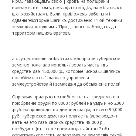
нірОЗігавающиімъ свою | кровъ на полѣ браніи
воинамъ, въ томъ; (смыслѣ, что и здѣсь, на мѣстахъ, къ
шхт хозяйствамъ были, приіложеяы заботы и і
сдѣланы ‘нѣкоторые шаги къ достиженію ! ‘Той техники
земледѣлія, какую имъ ‘При-; ; шлось наблюдать да.
территоріи нашихъ враговъ.
а осуществленіе івоѣхъ этихъ мѣропріятій губернское
земство полагало иополь-
I
зовать часть тѣхъ
средствъ даъ 150,000 :р., которые іиснра.шішвялись
пособіемъ отъ ‘ главнаго управленія
землеустройства й і земледѣлія да обсѣмененіе полей.
Опредѣляя приагѣрно потребность въ . среднемъ н а
пріобрѣтеніе орудій по 0000 : рублей на уѣздъ и но 2000
.ріуб. на проівводотво демонегііра.цій, а всего 90,000
руб., губернское демство полагаетъ (авраюхэдо- г
ватъ на это газъ своихъ средствъ 48,000 р.,
возбудивъ (въ то же время ходатайство ? объ
отпускѣ изъ средствъ департамента земледѣлія такой