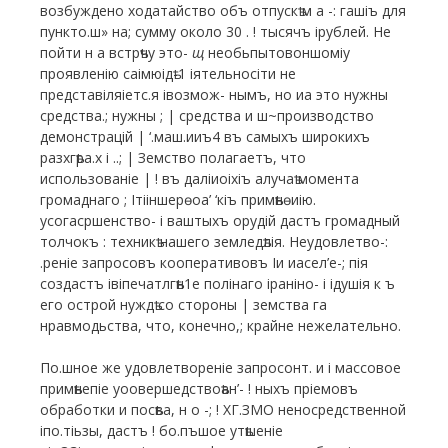
возбуждено ходатайство объ отпускѣ м а -: гашіъ для
пункто.ш» на; сумму около 30 . ! тысячъ ірублей. Не
пойти н а встрѣчу это-
щ
необьпытовоншоміу
проявленію саімюідѣ-1 іятельносіти не
представіляіетс.я івозмож-
нымъ, но иа это нужны
средства.; нужны ; | средства и ш~производство
демонстрацій | ‘.маш.ииъ4 въ самыхъ широкихъ
разхгѣра.х і ..; | Земство полагаетъ, что
использованіе | ! въ даліиоіхіъ алучаѣ момента
громаднаго ; Ітііншерѳоа’ ‘кіъ примѣнѳиію.
усогасршенство- і ваштыхъ орудій дастъ громадный
толчокъ : техникѣ нашего земледѣлія. Неудовлетво-:
.реніе запросовъ кооперативовъ Іи иасел’е-; пія
создастъ івіпечатлгѣн1е полінаго іраніно- і ідушія к ъ
его острой нуждѣ со стороны | земства га
нравмодьства, что, конечно,; крайне нежелательно.
По.шное же удовлетвореніе запросонт. и і массовое
примѣнепіе уоовершедствоѣан’- ! ныхъ пріемовъ
обработки и посѣва, н о -; ! ХГ.ЗМО неносредственной
іпо.тіьзы, дастъ ! бо.пъшое утѣшеніе