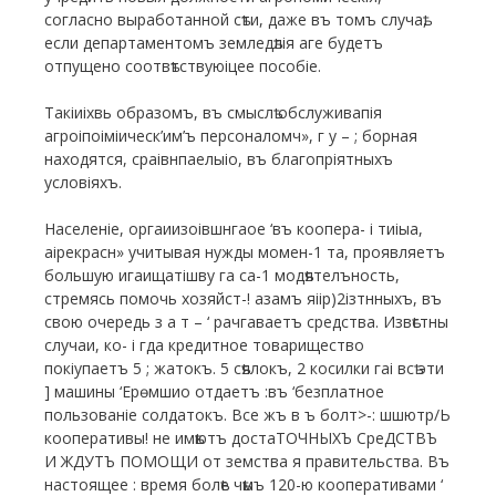
согласно выработанной сѣти, даже въ томъ случаѣ,
если департаментомъ земледѣлія аге будетъ
отпущено соотвѣтствуюіцее пособіе.
Такіиіхвь образомъ, въ смыслѣ обслуживапія
агроіпоіміическ’им’ъ персоналомч», г у – ; борная
находятся, сраівнпаелыіо, въ благопріятныхъ
условіяхъ.
Населеніе, оргаиизоівшнгаое ‘въ коопера- і тиіыа,
аірекрасн» учитывая нужды момен-1 та, проявляетъ
большую игаищатішву га са-1 модѣятелъность,
стремясь помочь хозяйст-! азамъ яіір)2ізтнныхъ, въ
свою очередь з а т – ‘ рачгаваетъ средства. Извѣстны
случаи, ко- і гда кредитное товарищество
покіупаетъ 5 ; жатокъ. 5 сѣялокъ, 2 косилки гаі всѣ эти
] машины ‘Ерѳмшио отдаетъ :въ ‘безплатное
пользованіе солдатокъ. Все жъ в ъ болт>-: шшютр/Ь
кооперативы! не имѣютъ достаТОЧНЫХЪ СреДСТВЪ
И ЖДУТЪ ПОМОЩИ от земства я правительства. Въ
настоящее : время болѣе чѣмъ 120-ю кооперативами ‘