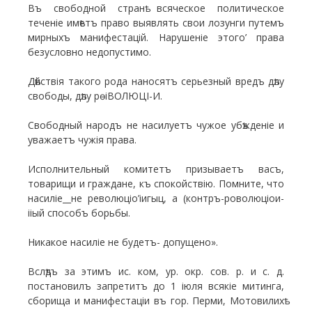
Въ свободной странѣ всяческое политическое
теченіе имѣетъ право выявлять свои лозунги путемъ
мирныхъ манифестацій. Нарушеніе этого’ права
безусловно недопустимо.
Дѣйствія такого рода наносятъ серьезный вредъ дѣлу
свободы, дѣлу рѳіВОЛЮЦІ-И.
Свободный народъ не насилуетъ чужое убѣжденіе и
уважаетъ чужія права.
Исполнительный комитетъ призываетъ васъ,
товарищи и граждане, къ спокойствію. Помните, что
насиліе__не революціо’іигыц, а (контръ-роволюціои-
ііый способъ борьбы.
Никакое насиліе не будетъ- допущено».
Вслѣдъ за этимъ ис. ком, ур. окр. сов. р. и с. д.
постановилъ запретитъ до 1 іюля всякіе митинга,
сборища и манифестаціи въ гор. Перми, Мотовилихѣ