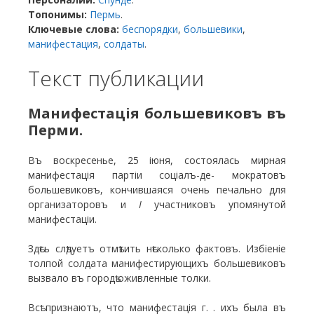
Топонимы:
Пермь
.
Ключевые слова:
беспорядки
,
большевики
,
манифестация
,
солдаты
.
Текст публикации
Манифестація большевиковъ въ
Перми.
Въ воскресенье, 25 іюня, состоялась мирная
манифестація партіи соціалъ-де- мократовъ
большевиковъ, кончившаяся очень печально для
организаторовъ и
I
участниковъ упомянутой
манифестаціи.
Здѣсь слѣдуетъ отмѣтить нѣсколько фактовъ. Избіеніе
толпой солдата манифестирующихъ большевиковъ
вызвало въ городѣ оживленные толки.
Всѣ признаютъ, что манифестація г. . ихъ была въ