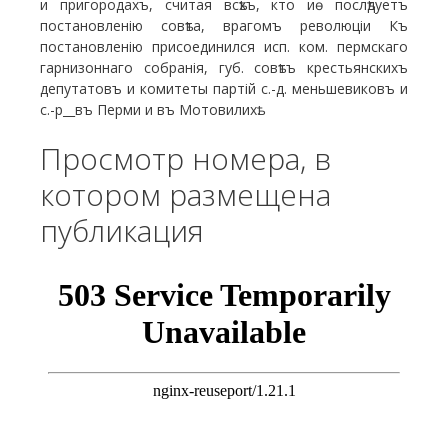
и пригородахъ, считая всѣхъ, кто иѳ послѣдуетъ
постановленію совѣта, врагомъ революціи Къ
постановленію присоединился исп. ком. пермскаго
гарнизоннаго собранія, губ. совѣтъ крестьянскихъ
депутатовъ и комитеты партій с.-д. меньшевиковъ и
с.-р__въ Перми и въ Мотовилихѣ.
Просмотр номера, в
котором размещена
публикация