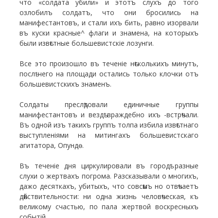
что «солдата убили» и этотъ слухъ до того
озлобилъ солдатъ, что они бросились на
манифестантовъ, и стали ихъ бить, равно изорвали
въ куски красные^ флаги и знамена, на которыхъ
были извѣстные большевистскіе лозунги.
Все это произошло въ теченіе нѣсколькихъ минутъ,
послѣ чего на площади остались только клочки отъ
большевистскихъ знаменъ.
Солдаты преслѣдовали единичные группы
манифестантовъ и вездѣ враждебно ихъ -встрѣчали.
Въ одной изъ такихъ группъ толпа избила извѣстнаго
выступленіями на митингахъ большевистскаго
агитатора, Опундѳ.
Въ теченіе дня циркулировали въ городѣ разные
слухи о жертвахъ погрома. Разсказывали о многихъ,
дажо десяткахъ, убитыхъ, что совсѣмъ но отвѣчаетъ
дѣйствительности: ни одна жизнь человѣческая, къ
великому счастью, по пала жертвой воскресныхъ
событій.