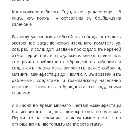
Кромѣ тяжело избитаго Спундѳ, пострадало еще _,,.8
лицъ, изъ коихъ 4 оставлены въ боЗйшицѣ на
излечоніе.
Въ виду указанныхъ событій въ городѣ, состоялось
экстренное засѣданіе исполнительнаго комитета ур.
сов. раб. и солд. доп. Засѣданіе проходило въ нервной
атмосферѣ и послъ продолжительныхъ преній исп.
ком. рѣшилъ опубликовать обращеніе къ рабочимъ и
солдатамъ, равно какъ запретитъ всякіе собранія,
митинги, манифестаціи до 1 іюля с. г. Въ воззваніи къ
рабочимъ, солдатамъ и гражданскому населенно
исполпит. комитетъ обращается со слѣдующими
словами:
и 25 іюня во время мирнаго шествія ѵ.манифестаціи
большевиковъ соціалъ- демократовъ по уликамъ
Перми толпа проявила недопустимое насиліе по
отношенію къ нѣкоторымъ манифестантамъ!.