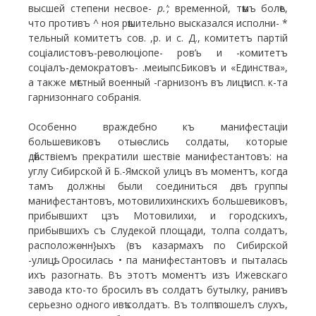
высшей степени несвое-
р.’;
временной, тѣмъ болѣе,
что противъ
^
ноя рѣшительно высказался исполни- *
тельный комитетъ сов. ,р. и с. Д., комитетъ партій
соціалистовъ-революціопе- ров’ь и -комитетъ
соціалъ-демократовъ- .меиыпсБиковъ и «Единства»,
а также мѣстный военный -гарнизонъ въ лицѣ исп. к-та
гарнизоннаго собранія.
Особенно враждебно къ манифестаціи
большевиковъ отыѳслись солдаты, которые
дѣйствіемъ прекратили шествіе манифестантовъ: на
углу Сибирской й Б.-Ямской улицъ въ моментъ, когда
тамъ должны были соединиться двѣ группы
манифестантовъ, мотовилихинскихъ большевиковъ,
прибывшихт цзъ Мотовилихи, и городскихъ,
прибывшихъ съ Слудекой площади, толпа солдатъ,
расположѳнн}ыхъ (въ казармахъ по Сибирской
-улицѣ, Оросилась • па манифестантовъ и пыталась
ихъ разогнать. Въ этотъ моментъ изъ Ижевскаго
завода кто-то бросилъ въ солдатъ бутылку, ранивъ
серьезно одного ивѣ солдатъ. Въ толпѣ пошелъ слухъ,