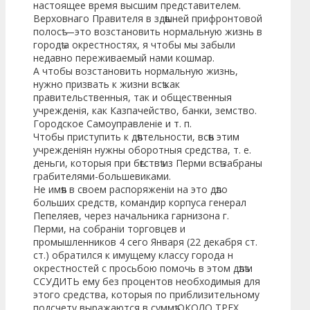
настоящее время высшим представителем.
Верховнаго Правителя в здѣшней прифронтовой
полосѣ —это возстановить нормальную жизнь в
городѣ а окрестностях, я чтобы мы забыли
недавно переживаемый нами кошмар.
А чтобы возстановить нормальную жизнь,
нужно призвать к жизни всѣ как
правительственныя, так и общественныя
учрежденія, как Казпачейство, банки, земство.
Городское Самоуправленіе и т. п.
Чтобы приступить к дѣятельности, всѣн этим
учрежденіян нужны оборотныя средства, т. е.
деньги, которыя при бѣгствѣ из Перми всѣ забраны
грабителями-большевиками.
Не имѣя в своем распоряженіи на это дѣло
больших средств, командир корпуса генерал
Пепеляев, через начальника гарнизона г.
Перми, на собраніи торговцев и
промышленников 4 сего Января (22 декабря ст.
ст.) обратился к имущему классу города н
окрестностей с просьбою помочь в этом дѣлѣ и
ССУДИТЬ ему без процентов необходимыя для
этого средства, которыя по приблизительному
подсчету выражаются в суммѣ ОКОЛО ТРЕХ