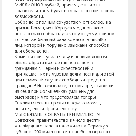
МИЛЛИОНОВ рублей, прячем деньги этп
Правительством будут возвращены при первой
возможности.
Собраніе, с полным сочувствіем отнеслось на
призыв Командира Корпуса я единогласно
постановило собрать указанную сумму, причем
тотчас-же была избрана комиссія в числѣ 25-
лиц, которой и поручено изысканіе способов
для сбора денег.
Комиссія приступила я дѣлу и первым долгом
рѣшила обратиться с этан возваніем в
гражданам г. Перми и окрестностей и
приглашает их из чувства долга нести для этой
цѣли всѣ имѣющіяся у них свободныя средства.
Граждане! Не забывайте, что мы представляли
из себя при большевиках (мишень для
выстрѣлов) и что представляем теперь!
Откликнитесь на призыв и всѣ, кто может,
несите деньги Правительству!
МЫ ОБЯЗАНЫ СОБРАТЬ ТРИ МИЛЛІОНА!
Совѣтское, правительство в число десяти
милліарднаго налога наложило на Пермскую
губернію 200 милліонов и с нас безвозвратно