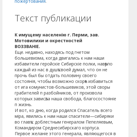
пожертования
.
Текст публикации
К имущему населенію г. Перми, зав.
Мотовилихи и окрестностей
ВОЗЗВАНІЕ.
Еще. недавно, находясь под гнетом
большевизма, когда двигались к нам наши
избавители геройскіе Сибирскіе полки, навѣрпо
каждый из нас в душѣ своей думал, что он не
прочь был бы отдать половину своего
состоянія, чтобы возможно скорѣе избавиться
от ига комунистов-большевиков, этой своры
грабителей п разбойников, от произвола
которых зависѣла наша свобода, благосостояніе
п жизнь.
И вот, ко дню, когда родился Спасатель всего
міра, явились к нам наши спасители—сибиряки
во главѣ с доблестным генералом Пепеляевым,
Командиром Среднесибирскаго корпуса.
Первое желаніе этого генерала, являющегося в