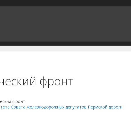
ческий фронт
еский фронт
итета Совета железнодорожных депутатов Пермской дороги