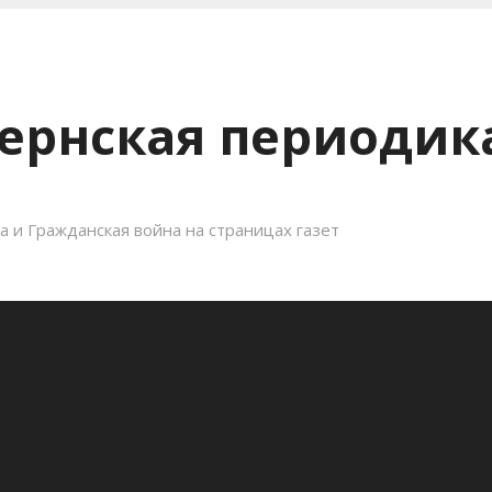
ернская периодика
 и Гражданская война на страницах газет