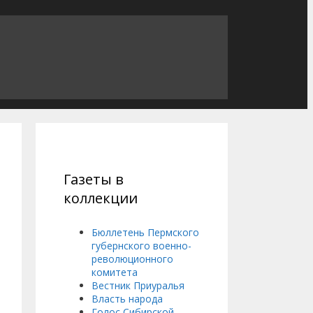
Газеты в
коллекции
Бюллетень Пермского
губернского военно-
революционного
комитета
Вестник Приуралья
Власть народа
Голос Сибирской