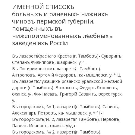
ИМЕННОЙ СПИСОКЪ
больныхъ и раненыхъ нижнихъ
чиновъ пермской губерніи.
помѣщенныхъ въ
нижепоименованныхъ лѣчебныхъ
заведеніяхъ Россіи
Въ лазаретѣ Краснаго Креста (г. Тамбовъ)- Суворинъ,
Степанъ Филипповъ, шадринск. у. ‘ .
Въ Питиримовскомъ лазаретѣ (г. Тамбовъ).
Антроповъ, Артемій Федоровъ, ка- мышловск. у. * Ц
Въ лазаретѣ служащихъ рязанско-уральской желѣзной
дороги (г. Тамбовъ). Вожаковъ, Федоръ Яковлевъ,
оханск. у-, Фи- насѣевъ, Григорій Саввинъ, верхотурск.
у.
Въ городскомъ, № 1, лазаретѣ (г. Тамбовъ). Савинъ,
Александръ Петровъ, ка- мышловск. у. » ‘’ ! -I
Въ городскомъ,’№ 2, лазаретѣ (г Тамбовъ). Первовъ,
Павелъ Ивановъ, охаиск. уѣзда-
Въ городскомъ, № 2, лазаретѣ (г. Тамбовъ).