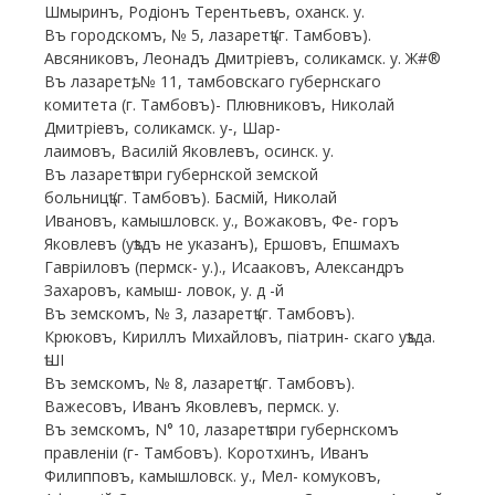
Шмыринъ, Родіонъ Терентьевъ, оханск. у.
Въ городскомъ, № 5, лазаретѣ (г. Тамбовъ).
Авсяниковъ, Леонадъ Дмитріевъ, соликамск. у. Ж#®
Въ лазаретѣ, № 11, тамбовскаго губернскаго
комитета (г. Тамбовъ)- Плювниковъ, Николай
Дмитріевъ, соликамск. у-, Шар-
лаимовъ, Василій Яковлевъ, осинск. у.
Въ лазаретѣ при губернской земской
больницѣ (г. Тамбовъ). Басмій, Николай
Ивановъ, камышловск. у., Вожаковъ, Фе- горъ
Яковлевъ (уѣздъ не указанъ), Ершовъ, Епшмахъ
Гавріиловъ (пермск- у.)., Исааковъ, Александръ
Захаровъ, камыш- ловок, у. д -й
Въ земскомъ, № 3, лазаретѣ (г. Тамбовъ).
Крюковъ, Кириллъ Михайловъ, піатрин- скаго уѣзда.
ѣШІ
Въ земскомъ, № 8, лазаретѣ (г. Тамбовъ).
Важесовъ, Иванъ Яковлевъ, пермск. у.
Въ земскомъ, N° 10, лазаретѣ при губернскомъ
правленіи (г- Тамбовъ). Коротхинъ, Иванъ
Филипповъ, камышловск. у., Мел- комуковъ,