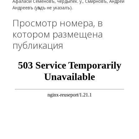
Афаласій Семеновъ, чердыпек. у., Смирновъ, Андрей
Андреевъ (уѣздъ не указалъ).
Просмотр номера, в
котором размещена
публикация