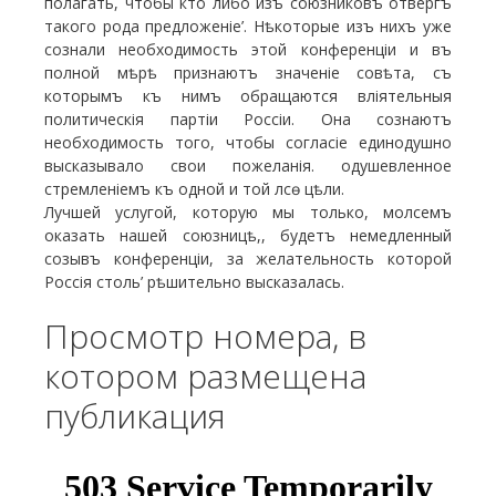
полагать, чтобы кто либо изъ союзниковъ отвергъ
такого рода предложеніе’. Нѣкоторые изъ нихъ уже
сознали необходимость этой конференціи и въ
полной мѣрѣ признаютъ значеніе совѣта, съ
которымъ къ нимъ обращаются вліятельныя
политическія партіи Россіи. Она сознаютъ
необходимость того, чтобы согласіе единодушно
высказывало свои пожеланія. одушевленное
стремленіемъ къ одной и той лсѳ цѣли.
Лучшей услугой, которую мы только, молсемъ
оказать нашей союзницѣ,, будетъ немедленный
созывъ конференціи, за желательность которой
Россія столь’ рѣшительно высказалась.
Просмотр номера, в
котором размещена
публикация