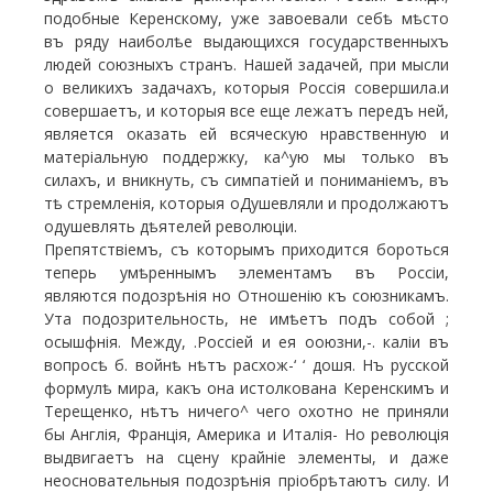
подобные Керенскому, уже завоевали себѣ мѣсто
въ ряду наиболѣе выдающихся государственныхъ
людей союзныхъ странъ. Нашей задачей, при мысли
о великихъ задачахъ, которыя Россія совершила.и
совершаетъ, и которыя все еще лежатъ передъ ней,
является оказать ей всяческую нравственную и
матеріальную поддержку, ка^ую мы только въ
силахъ, и вникнуть, съ симпатіей и пониманіемъ, въ
тѣ стремленія, которыя оДушевляли и продолжаютъ
одушевлять дѣятелей революціи.
Препятствіемъ, съ которымъ приходится бороться
теперь умѣреннымъ элементамъ въ Россіи,
являются подозрѣнія но Отношенію къ союзникамъ.
Ута подозрительность, не имѣетъ подъ собой ;
осышфнія. Между, .Россіей и ея ооюзни,-. каліи въ
вопросѣ б. войнѣ нѣтъ расхож-‘ ‘ дошя. Нъ русской
формулѣ мира, какъ она истолкована Керенскимъ и
Терещенко, нѣтъ ничего^ чего охотно не приняли
бы Англія, Франція, Америка и Италія- Но революція
выдвигаетъ на сцену крайніе элементы, и даже
неосновательныя подозрѣнія пріобрѣтаютъ силу. И