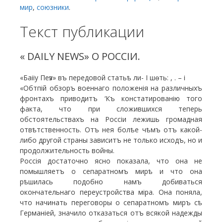
мир
,
союзники
.
Текст публикации
« DAILY NEWS» О РОССІИ.
«Баііу Пеѵз» въ передовой статьѣ ли- I шѳть: , . – і
«Обтпій обзоръ военнаго положенія на различныхъ
фронтахъ приводитъ ‘Къ констатированію того
факта, что при сложившихся теперь
обстоятельствахъ на Россіи лежишь громадная
отвѣтственность. Отъ нея болѣе чѣмъ отъ какой-
либо другой страны зависитъ не только исходъ, но и
продолжительность войны.
Россія достаточно ясно показала, что она не
помышляетъ о сепаратномъ мирѣ и что она
рѣшилась подобно намъ добиваться
окончательнаго переустройства міра. Она поняла,
что начинать переговоры о сепаратномъ миръ сѣ
Германіей, значило отказаться отъ всякой надежды