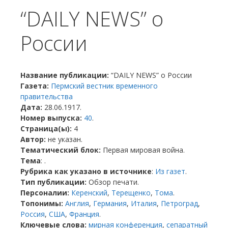
“DAILY NEWS” о
России
Название публикации:
“DAILY NEWS” о России
Газета:
Пермский вестник временного
правительства
Дата:
28.06.1917.
Номер выпуска:
40
.
Страница(ы):
4
Автор:
не указан.
Тематический блок:
Первая мировая война.
Тема
: .
Рубрика как указано в источнике
:
Из газет
.
Тип публикации:
Обзор печати.
Персоналии:
Керенский
,
Терещенко
,
Тома
.
Топонимы:
Англия
,
Германия
,
Италия
,
Петроград
,
Россия
,
США
,
Франция
.
Ключевые слова:
мирная конференция
,
сепаратный