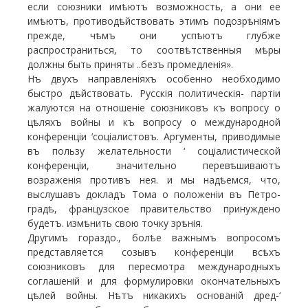
если союзники имѣютъ возможность, а они ее
имѣютъ, противодѣйствовать этимъ подозрѣніямъ
прежде, чѣмъ они успѣютъ глубже
распространиться, то соотвѣтственныя мѣры
должны быть приняты ..безъ промедленія».
Нъ двухъ направленіяхъ особенно необходимо
быстро дѣйствовать. Русскія политическія- партіи
жалуются на отношеніе союзниковъ къ вопросу о
цѣляхъ войны и къ вопросу о международной
конференціи ‘соціалистовъ. Аргументы, приводимые
въ пользу желательности ‘ соціалистической
конференціи, значительно перевѣшиваютъ
возраженія противъ нея. и мы надѣемся, что,
выслушавъ докладъ Тома о положеніи въ Петро-
градѣ, французское правительство принуждено
будетъ. измѣнить свою точку зрѣнія.
Другимъ гораздо., болѣе важнымъ вопросомъ
представляется созывъ конференціи всѣхъ
союзниковъ для пересмотра международныхъ
соглашеній и для формулировки окончательныхъ
цѣлей войны. Нѣтъ никакихъ основаній дред-‘