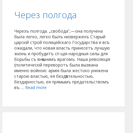
Через полгода
Черезъ полгода. „свобода”,—она получена
была легко, легко былъ низверженъ Старый
царскій строй полицейскаго Государства и всѣ
ожидали, что новая власть принесетъ лучшую
жизнь и пробудитъ сп щія народныя силы для
борьбы съ внѣшнимъ врагомъ. Наша революція
(политическій переворотъ была вызвана
именно войною: армія была жестоко унижена
старою властью, ея бездѣятельностью,
бездарностью, ея прямымъ предательствомъ
въ …
Read more