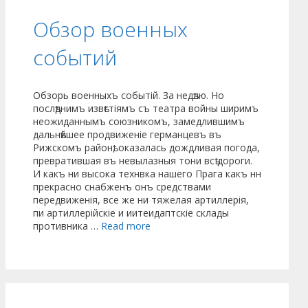
Обзор военных
событий
Обзорь военныхъ событій. За недѣлю. Но
послѣднимъ извѣстіямъ съ театра войны ширимъ
неожиданнымъ союзникомъ, замедлившимъ
дальнѣйшее продвиженіе германцевъ въ
Рижскомъ районѣ, оказалась дождливая погода,
превратившая въ невылазныя тони всѣ дороги.
И какъ ни высока технвка нашего Прага какъ нн
прекрасно снабженъ онъ средствами
передвиженія, все же ни тяжелая артиллерія,
пи артиллерійскіе и иитеидаптскіе склады
противника …
Read more