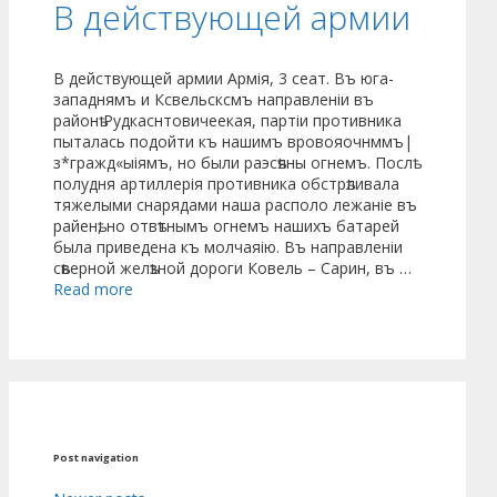
В действующей армии
В действующей армии Армія, 3 сеат. Въ юга-
западнямъ и Ксвельсксмъ направленіи въ
районѣ Рудкаснтовичеекая, партіи противника
пыталась подойти къ нашимъ вровояочнммъ|
з*гражд«ыіямъ, но были раэсѣяны огнемъ. Послѣ
полудня артиллерія противника обстрѣливала
тяжелыми снарядами наша располо лежаніе въ
райенѣ, но отвѣтнымъ огнемъ нашихъ батарей
была приведена къ молчаяію. Въ направленіи
сѣверной желѣзной дороги Ковель – Сарин, въ …
Read more
Post navigation