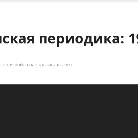
ская периодика: 1
нская война на страницах газет