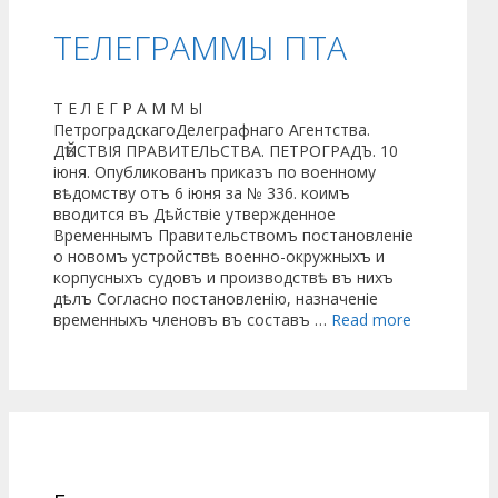
ТЕЛЕГРАММЫ ПТА
Т Е Л Е Г Р А М М Ы
ПетроградскагоДелеграфнаго Агентства.
ДѢЙСТВІЯ ПРАВИТЕЛЬСТВА. ПЕТРОГРАДЪ. 10
іюня. Опубликованъ приказъ по военному
вѣдомству отъ 6 іюня за № 336. коимъ
вводится въ Дѣйствіе утвержденное
Временнымъ Правительствомъ постановленіе
о новомъ устройствѣ военно-окружныхъ и
корпусныхъ судовъ и производствѣ въ нихъ
дѣлъ Согласно постановленію, назначеніе
временныхъ членовъ въ составъ …
Read more