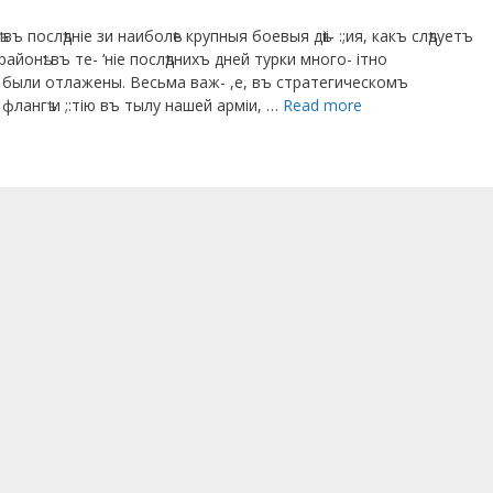
послѣдніе зи наиболѣе крупныя боевыя дѣіі- :;ия, какъ слѣдуетъ
йонѣ: въ те- ‘ніе послѣднихъ дней турки много- ітно
и были отлажены. Весьма важ- ,е, въ стратегическомъ
флангѣ и ;:тію въ тылу нашей арміи, …
Read more