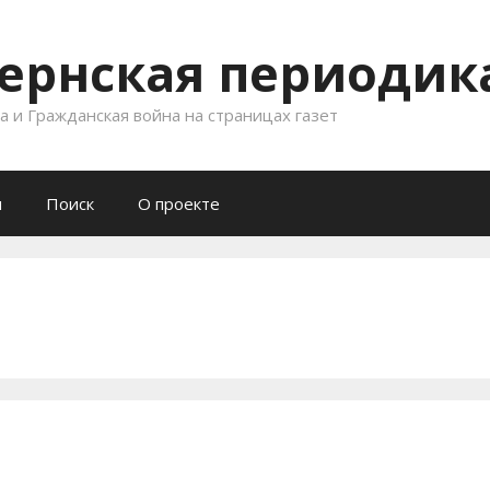
ернская периодика
 и Гражданская война на страницах газет
и
Поиск
О проекте