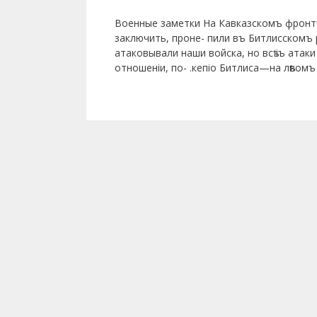
Военные заметки На Кавказскомъ фронтѣ въ 
заключить, проне- пили въ Битлисскомъ ра
атаковывали наши войска, но всѣ іъ атак
отношеніи, по- .кепіо Битлиса—на лѣвомъ 