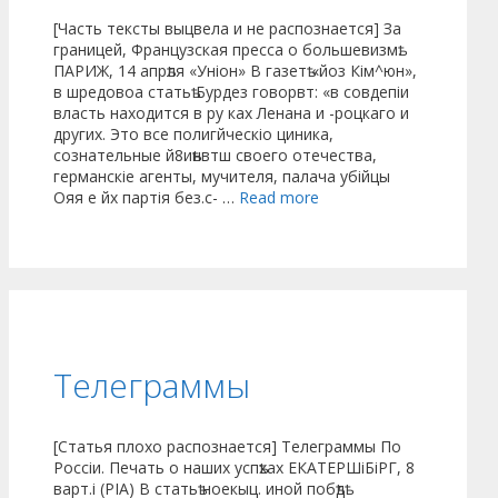
[Часть тексты выцвела и не распознается] За
границей, Французская пресса о большевизмѣ.
ПАРИЖ, 14 апрѣля «Уніон» В газетѣ «йоз Кім^юн»,
в шредовоа статьѣ Бурдез говорвт: «в совдепіи
власть находится в ру ках Ленана и -роцкаго и
других. Это все полигйческіо циника,
сознательные й8иѣнвтш своего отечества,
германскіе агенты, мучителя, палача убійцы
Ояя е йх партія без.с- …
Read more
Телеграммы
[Статья плохо распознается] Телеграммы По
Россіи. Печать о наших успѣхах ЕКАТЕРШіБіРГ, 8
варт.і (РІА) В статьѣ ноекыц. иной побѣдѣ