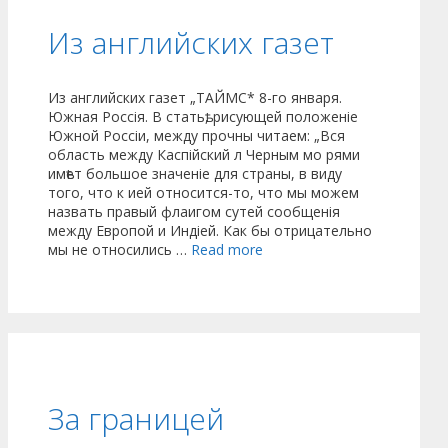
Из английских газет
Из английских газет „ТАЙМС* 8-го января.
Южная Россія. В статьѣ, рисующей положеніе
Южной Россіи, между прочны читаем: „Вся
область между Каспійский л Черным мо рями
имѣет большое значеніе для страны, в виду
того, что к ией относится-то, что мы можем
назвать правый флаигом сутей сообщенія
между Европой и Индіей. Как бы отрицательно
мы не относились …
Read more
За границей