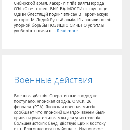
Сибирской армія, яакер- пітіпйа вяятм юрода
О’Ы «Отеч-ствен- ВЫЯ Вѣд. МОСТИ» ішшуг: «.ще
ОДНИ блестящій подкнг вписан В Героическую
исторію М ‘Лодой Ругпьй арміи. ІЯы заняли послѣ
упорной борьбы ПОЗИЦІЮ СИ-іЬПО ук Ѣпл.ы
ую боліш-т.пкаяи н …
Read more
Военные действия
Военныя дѣйствія. Оперативные сводод не
поступало. Японская сводка, ОМСК, 26
февраля. (РТА). Японская военная миссія
сообщает что японский шмапдо- взніем были
приняты рѣшительныя мѣры для уничтоженія
большевистскпх банд, дѣйствую щих к востоку
от г. Благовѣщенска в районѣ д. д. Ивановское,