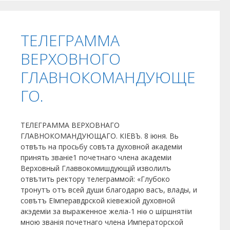
ТЕЛЕГРАММА
ВЕРХОВНОГО
ГЛАВНОКОМАНДУЮЩЕ
ГО.
ТЕЛЕГРАММА ВЕРХОВНАГО
ГЛАВНОКОМАНДУЮЩАГО. КІЕВЪ. 8 іюня. Вь
отвѣть на просьбу совѣта духовной академіи
принять званіе1 почетнаго члена академіи
Верховный Главвокомишдующій изволилъ
отвѣтить ректору телеграммой: «Глубоко
тронутъ отъ всей души благодарю васъ, влады, и
совѣтъ ЕІмперавдрской кіевежіой духовной
акэдеміи за выраженное желіа-1 ніѳ о шіршнятііи
мною званія почетнаго члена Императорской