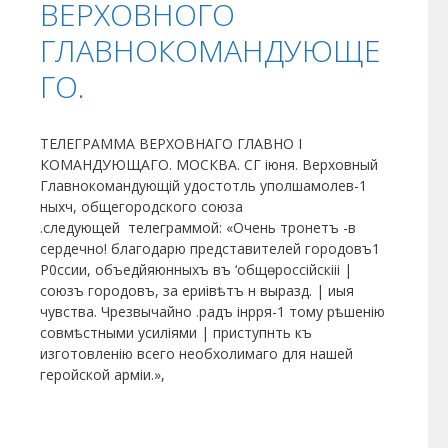
ВЕРХОВНОГО
ГЛАВНОКОМАНДУЮЩЕ
ГО.
ТЕЛЕГРАММА ВЕРХОВНАГО ГЛАВНО I
КОМАНДУЮЩАГО. МОСКВА. СГ іюня. Верховный
Главнокомандующій удостотль уполшамолев-1
ныхч, общегородского союза
.следующей телеграммой: «Очень тронетъ -в
сердечно! благодарю представителей городовъ1
Р0ссии, объедйяюнныхъ въ ‘общѳроссійскііі |
союзъ городовъ, за ериівѣтъ н выразд. | иыя
чувства. Чрезвычайно .радъ інрря-1 тому рѣшенію
совмѣстными усиліями | приступнть къ
изготовленію всего необхолимаго для нашей
геройской арміи.»,