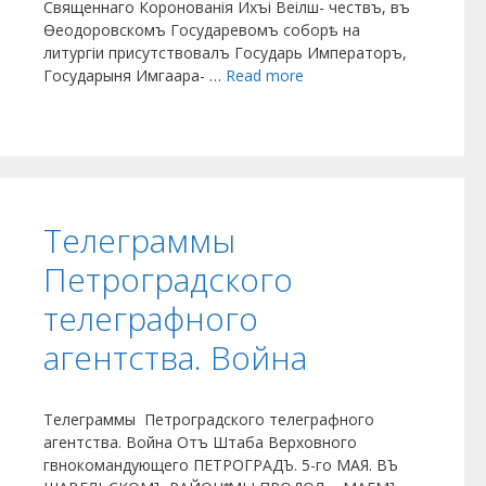
Священнаго Коронованія Ихъі Веілш- чествъ, въ
Ѳеодоровскомъ Государевомъ соборѣ на
литургіи присутствовалъ Государь Императоръ,
Государыня Имгаара- …
Read more
Телеграммы
Петроградского
телеграфного
агентства. Война
Телеграммы Петроградского телеграфного
агентства. Война Отъ Штаба Верховного
гвнокомандующего ПЕТРОГРАДЪ. 5-го МАЯ. ВЪ