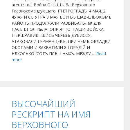
агентства. Война Отъ Штаба Верховнаго
Главнокомандующаго. ГТЕТРОГРАДЪ. 4 МАЯ. 2
4УІАЯ И СЪ УТРА 3 МАЯ БОИ ВЪ ШАВ-ЕЛЬОКОМЪ
РАЙОНЪ ПРОДОЛЖАЛИ РАЗВИВАТЬ- ея ДЛЯ
НАСЪ ВПОЛНѢ БЛАГОПРІЯТНО. НАШИ ВОЙСКА,
ПіЕРШРАВИВ- ШИСЬ ЧЕРЕЗЪ ДУБИССУ,
АТАКОВАЛИ ГЕРМАНЦЕВЪ, ПРИ ЧЕМЪ ОВЛАДѢЛИ
ОКОПАМИ И ЗАХВАТИЛИ 8 І ОРУДІЙ И
НѢСКОЛЬКО (СОТЪ ПЛѢН- І НЫХЪ. МЕЖДУ …
Read
more
ВЫСОЧАЙШИЙ
РЕСКРИПТ НА ИМЯ
ВЕРХОВНОГО