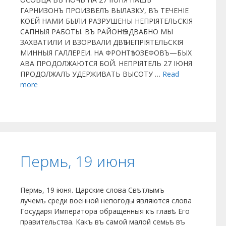
ГАРНИЗОНЪ ПРОИЗВЕЛЪ ВЫЛАЗКУ, ВЪ ТЕЧЕНІЕ
КОЕЙ НАМИ БЫЛИ РАЗРУШЕНЫ НЕПРІЯТЕЛЬСКІЯ
САПНЫЯ РАБОТЫ. ВЪ РАЙОНѢ ЭДВАБНО МЫ
ЗАХВАТИЛИ И ВЗОРВАЛИ ДВѢ НЕПРІЯТЕЛЬСКІЯ
МИННЫЯ ГАЛЛЕРЕИ. НА ФРОНТѢ ЮЗЕФОВЪ—БЫХ
АВА ПРОДОЛЖАЮТСЯ БОЙ. НЕПРІЯТЕЛЬ 27 ІЮНЯ
ПРОДОЛЖАЛЪ УДЕРЖИВАТЬ ВЫСОТУ …
Read
more
Пермь, 19 июня
Пермь, 19 іюня. Царские слова Свѣтлымъ
лучемъ среди военной непогоды являются слова
Государя Императора обращенныя къ главѣ Его
правительства. Какъ въ самой малой семьѣ въ