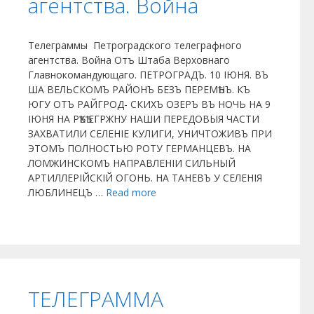
агентства. Война
Телеграммы Петроградского телеграфного
агентства. Война Отъ Штаба Верховнаго
Главнокомандующаго. ПЕТРОГРАДЪ. 10 ІЮНЯ. ВЪ
ША ВЕЛЬСКОМЪ РАЙОНЪ БЕЗЪ ПЕРЕМѢНЪ. КЪ
ЮГУ ОТЪ РАЙГРОД- СКИХЪ ОЗЕРЪ ВЪ НОЧЬ НА 9
ІЮНЯ НА РѢКѢ ЕГРЖНУ НАШИ ПЕРЕДОВЫЯ ЧАСТИ
ЗАХВАТИЛИ СЕЛЕНІЕ КУЛИГИ, УНИЧТОЖИВЪ ПРИ
ЭТОМЪ ПОЛНОСТЬЮ РОТУ ГЕРМАНЦЕВЪ. НА
ЛОМЖИНСКОМЪ НАПРАВЛЕНІИ СИЛЬНЫЙ
АРТИЛЛЕРІЙСКІЙ ОГОНЬ. НА ТАНЕВЪ У СЕЛЕНІЯ
ЛЮБЛИНЕЦЪ …
Read more
ТЕЛЕГРАММА