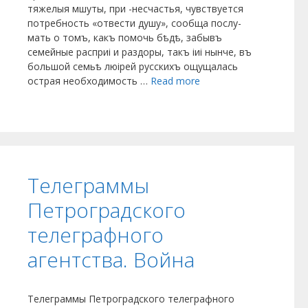
тяжелыя мшуты, при -несчастья, чувствуется
потребность «отвести душу», сообща послу-
мать о томъ, какъ помочь бѣдѣ, забывъ
семейные расприі и раздоры, такъ іиі нынче, въ
большой семьѣ люірей русскихъ ощущалась
острая необходимость …
Read more
Телеграммы
Петроградского
телеграфного
агентства. Война
Телеграммы Петроградского телеграфного