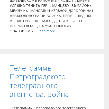
ШАВЕЛЬСКОМЪ РАЙОНѢ МЫ ПРОДОЛ- , МАЕМЪ
УСПѢШНО ТѢСНИТЬ ГЕР- с МАНЦБВЪ. ВЪ РАЙОНѢ
МЕЖДУ НѢ- г МАНОМЪ И ЖЕЛѢЗНОЙ ДОРОГОЙ НА і
ВЕРЖБОЛОВО НАШИ ВОЙСКА, ПЕРіЕ’- , ШЕДШІЯ
ВЪ НАСТУПЛЕНІЕ, НАХО- , ДЯТСЯ ВЪ БОЮ СЪ
НЕПРІЯТЕЛЕМЪ. , НА УЧАСТКѢ МЕЖДУ
ОПАТОВЫМЪ …
Read more
Телеграммы
Петроградского
телеграфного
агентства. Война
Телеграммы Петроградского телеграфного