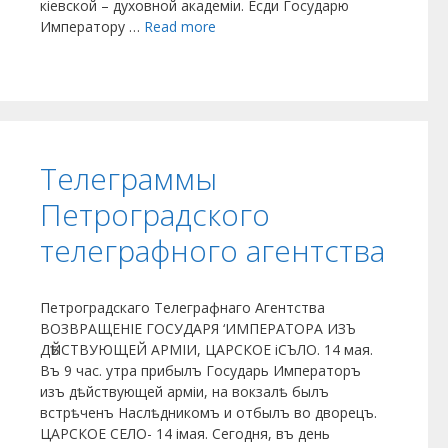
кіевской – духовной академіи. Есди Государю
Императору …
Read more
Телеграммы
Петроградского
телеграфного агентства
Петроградскаго Телеграфнаго Агентства
ВОЗВРАЩЕНІЕ ГОСУДАРЯ ‘ИМПЕРАТОРА ИЗЪ
ДѢЙСТВУЮЩЕЙ АРМІИ, ЦАРСКОЕ іСЪЛО. 14 мая.
Въ 9 час. утра прибылъ Государь Императоръ
изъ дѣйствующей арміи, на вокзалѣ былъ
встрѣченъ Наслѣдникомъ и отбылъ во дворецъ.
ЦАРСКОЕ СЕЛО- 14 імая. Сегодня, въ день