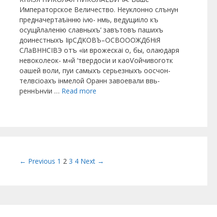
Императорское Величество. Неуклонно слънун
предначертаѣінню іѵю- нмь, ведущиіло къ
осущйлаленію славныхъ’ завътовъ пашихъ
доинестныхъ ІірСДКОВЪ–ОСВОООЖДбНіЯ
СЛаВННСІВЭ отъ «іи врожескаі о, бы, олаюдаря
невоколеок- м«й ‘твердосіи и каоѴойчивоготк
оашей воли, пуи самыхъ серьезныхъ оосчон-
телвсіоахъ інмелой Оранн завоевали ввь-
реннЬнѵіи …
Read more
Post navigation
← Previous
1
2
3
4
Next →