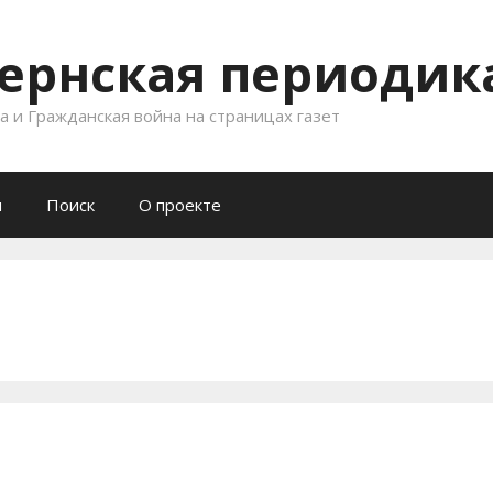
ернская периодика
 и Гражданская война на страницах газет
и
Поиск
О проекте