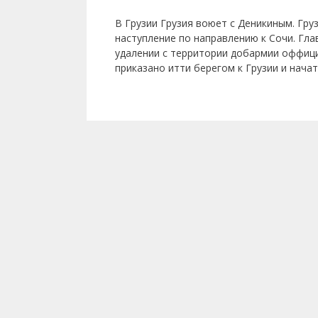
В Грузии Грузия воюет с Деникиным. Гру
наступление по направлению к Сочи. Гл
удалении с территории добармии оффиц
приказано итти берегом к Грузии и нача