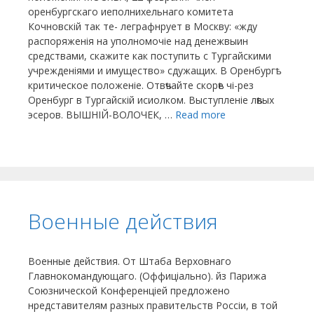
оренбургскаго иеполнихельнаго комитета
Кочновскій так те- леграфнрует в Москву: «жду
распоряженія на уполномочіе над денежвыин
средствами, скажите как поступить с Тургайскими
учрежденіями и имущество» сдужащих. В Оренбургѣ
критическое положеніе. Отвѣчайте скорѣе чі-рез
Оренбург в Тургайскій исиолком. Выступленіе лѣвых
эсеров. ВЫШНІЙ-ВОЛОЧЕК, …
Read more
Военные действия
Военные действия. От Штаба Верховнаго
Главнокомандующаго. (Оффиціально). йз Парижа
Союзнической Конференціей предложено
нредставителям разных правительств Россіи, в той