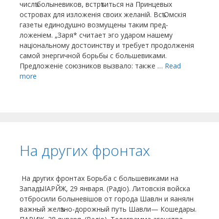
числѣ болыневиков, встрѣтиться на Принцевых
островах для изложенія своих желаній. Всѣ Омскія
газеты единодушно возмущены таким пред-
ложеніем. „Заря* считает эго ударом нашему
національному достоинству и требует продолженія
самой энергичной борьбы с большевиками.
Предложеніе союзников вызвало: также …
Read
more
На других фронтах
На других фронтах Борьба с большевиками на
Западѣ. ІІАРЙЖ, 29 января. (Радіо). Литовскія войска
отбросили болыневішов от города Шавлн и яанялн
важный желѣзно-дорожный путь Шавли— Кошедары.