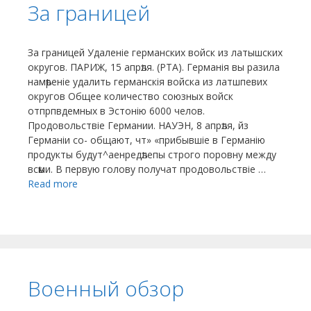
За границей
За границей Удаленіе германских войск из латышских
округов. ПАРИЖ, 15 апрѣля. (РТА). Германія вы разила
намѣреніе удалить германскія войска из латшпевих
округов Общее количество союзных войск
отпрпвдемных в Эстонію 6000 челов.
Продовольствіе Германии. НАУЭН, 8 апрѣля, йз
Германіи со- общают, чт» «прибывшіе в Германію
продукты будут^аенредѣлепы строго поровну между
всѣми. В первую голову получат продовольствіе …
Read more
Военный обзор