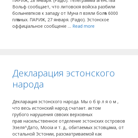
ПАРИЖ, 28 января. (Радіо). Телеграмма агенства
Вольф сообщает, что литовскія войска разбили
болыневпков к западу от Муна п взяли болѣе 6000
плѣнных. ПАРИЖ, 27 января. (Радіо). Эстонское
оффиціальное сообщеніе …
Read more
Декларация эcтонского
народа
Декларация эcтонского народа. Мы о б ір л я о м ,
что весь истонский народ счатаѳт. актом
грубого нарушения сввоих верховных
прав насильственное отделение эстонских островов
Эзеля^Дато, Мооіа и т. д., обитаемых зстовцама, от
остальной Эстонии, разсматриваемой как