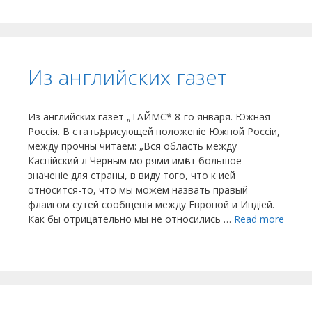
Из английских газет
Из английских газет „ТАЙМС* 8-го января. Южная
Россія. В статьѣ, рисующей положеніе Южной Россіи,
между прочны читаем: „Вся область между
Каспійский л Черным мо рями имѣет большое
значеніе для страны, в виду того, что к ией
относится-то, что мы можем назвать правый
флаигом сутей сообщенія между Европой и Индіей.
Как бы отрицательно мы не относились …
Read more