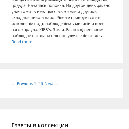
цодьда. Началась попойка. На другой день .рѣшено
уничтожитъ имѣющіяся въ этомъ и другихъ
складахъ пиво а ваио. Рѣшеніе приводится въ
исполне­ніе подъ наблюденіемъ милиціи и воен­
наго караула. КІЕВЪ. 5 мая. Въ послѣднее вре­мя
наблюдается значительное улучше­ніе въ дѣлѣ …
Read more
Post navigation
← Previous
1
2
3
Next →
Газеты в коллекции