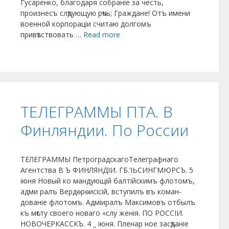
Гусаренко, благодаря собраніе за честь,
произнесъ слѣдующую рѣчь; Граждане! Отъ имени
военной корпораціи считаю долгомъ
привѣтствовать …
Read more
ТЕЛЕГРАММЫ ПТА. В
Финляндии. По России
ТЕЛЕГРАММЫ ПетроградскагоТелеграфнаго
Агентства В Ъ ФИНЛЯНДІИ. ГБ.’ІЬСИНГМЮРСЪ. 5
іюня Новый ко­ мандующій балтійскимъ флотомъ,
адми­ ралъ Вердѳрѳисісій, вступилъ въ коман­
дованіе флотомъ. Адміиралъ Максимовъ отбылъ
къ мѣсту своего новаго «слу­ женія. ПО РОССІИ.
НОВОЧЕРКАССКЪ. 4 _ іюня. Пленар­ ное засѣданіе