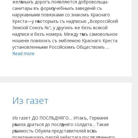
желѣзныхъ дорогъ появляются добровольцы-
санитары въ формѣ учебныхъ заведеній съ
нарукавными повязками со знакомъ Краснаго
Креста—у нѣкоторыхъ съ надписью „Всероссійскій
Земскій Союзъ №”, у другихъ же безъ всякой
надписи и безъ номера. Между тѣмъ самовольное
ношеніе повязокъ съ эмблемою Краснаго Креста
установленными Россійскимъ Обществомъ …
Read more
Из газет
Из газет ДО ПОСЛѢДНЯГО… Итакъ, Германія
рѣшила драться до послѣдняго солдата… Такая
рѣшимость Обуяла представителей всѣхъ
политическихъ партій рейхстага послѣ сдѣланнаго