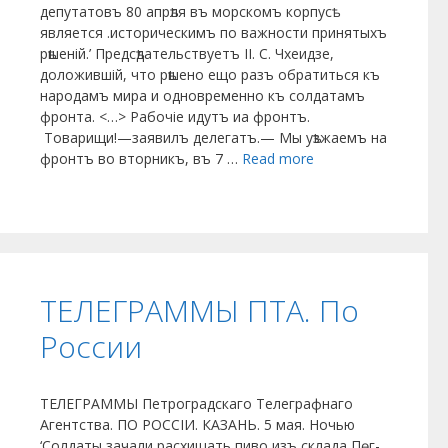
депутатовъ 80 апрѣля въ мор­скомъ корпусѣ
является .историческимъ по важности принятыхъ
рѣшеній.’ Предсѣдательствуетъ II. С. Чхеидзе,
доложившій, что рѣшено ещо разъ обра­титься къ
народамъ мира и одновремен­но къ солдатамъ
фронта. <…> Рабочіе идутъ иа фронтъ.
Товарищи!—заявилъ делегатъ.— Мы уѣзжаемъ на
фронтъ во вторникъ, въ 7 …
Read more
ТЕЛЕГРАММЫ ПТА. По
России
ТЕЛЕГРАММЫ Петроградскаго Телеграфнаго
Агентства. ПО РОССІИ. КАЗАНЬ. 5 мая. Ночью
‘Солдаты за­чали расхищать пиво изъ склада Пѳг-