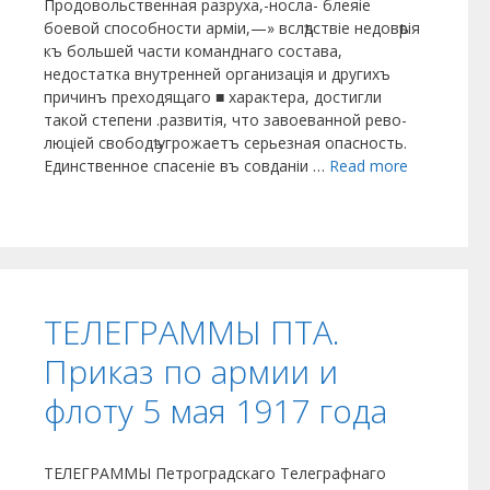
Продовольственная разруха,-носла- блеяіе
боевой способности арміи,—» вслѣдствіе недовѣрія
къ большей части команднаго состава,
недостатка внут­ренней организація и другихъ
причинъ преходящаго ■ характера, достигли
такой степени .развитія, что завоеванной рево­
люціей свободѣ угрожаетъ серьезная опасность.
Единственное спасеніе въ совданіи …
Read more
ТЕЛЕГРАММЫ ПТА.
Приказ по армии и
флоту 5 мая 1917 года
ТЕЛЕГРАММЫ Петроградскаго Телеграфнаго