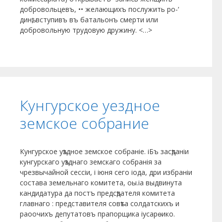
добровольцевъ, •• желающихъ послужить ро-‘
динѣ, вступивъ въ батальонъ смерти или
добровольную трудовую дружину. <…>
Кунгурское уездное
земское собрание
Кунгурское уѣздное земское собраніе. іБъ засѣданіи
кунгурскаго уѣзднаго земскаго собранія за
чрезвычайной сессіи, і іюня сего іода, дри избраніи
состава земельнаго комитета, оы.іа выдвинута
кандидатура да постъ предсѣдателя комитета
главнаго : представителя совѣта солдатскихъ и
раоочихъ депутатовъ прапорщика іусарѳико.