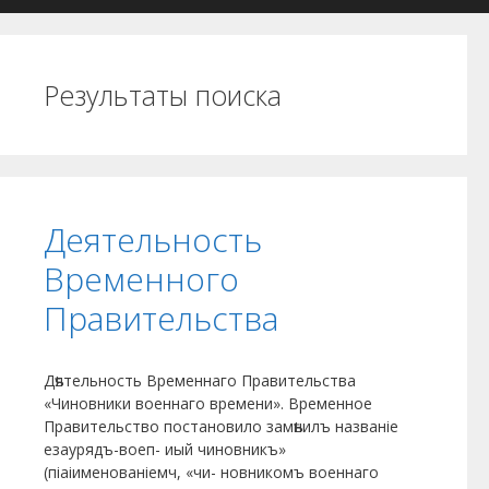
Результаты поиска
Деятельность
Временного
Правительства
Дѣятельность Временнаго Правительства
«Чиновники военнаго времени». Временное
Правительство постановило замѣнилъ названіе
езаурядъ-воеп- иый чиновникъ»
(піаіименованіемч, «чи- новникомъ военнаго