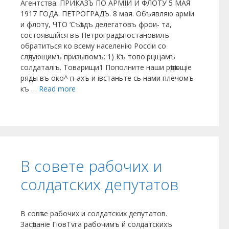
Агентства. ПРИКАЗЪ ПО АРМІИ И ФЛОТУ 5 МАЯ
1917 ГОДА. ПЕТРОГРАДЪ. 8 мая. Объявляю арміи
и флоту, ЧТО ‘Съѣздъ делегатовъ фрои- та,
состоявшійся въ Петроградѣ, поста­новилъ
обратиться ко всему населенію Россіи со
слѣдующимъ призывомъ: 1) Къ тово.рцщамъ
солдаталіъ. Товарищи1 Пополните наши рѣдѣющіе
ряды въ око^ п-ахъ и івстаньте сь нами плечомъ
къ …
Read more
В совете рабочих и
солдатских депутатов
В совѣте рабочих и солдатских депутатов.
Засѣданіе ГіовТѵга рабочимъ й солдат­скихъ