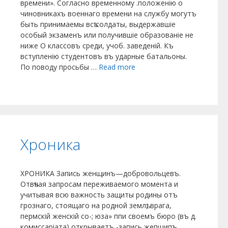
времени». Согласно временному .положенію о
чиновникахъ военнаго времени на службу могутъ
быть принимаемы всѣ солдаты, выдержавшіе
особый экзаменъ или получившіе образованіе не
ниже О классовъ среди, учоб. заведеній. Къ
вступленію студентовъ въ ударные батальоны.
По поводу просьбы …
Read more
Хроника
ХРОНИКА Запись женщинъ—добровольцевъ.
Отвѣчая запросам переживаемого момента и
учитывая всю важность защиты родины отъ
грознаго, стоящаго на родной землѣ, врага,
пермскій женскій со-; юза» ппи своемъ бюро (въ д.
комиссаріата) открываетъ -запись жепщипъ