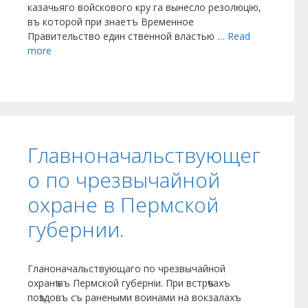
казачьяго войскового кру­ га вынесло резолюцію,
въ которой при­ знаетъ Временное
Правительство един­ ственной властью …
Read
more
Главноначальствующег
о по чрезвычайной
охране в Пермской
губернии.
Гланоначальствующаго по чрезвычайной
охранѣ въ Пермской губерніи. При встрѣчахъ
поѣздовъ съ ранеными воинами на вокзалахъ