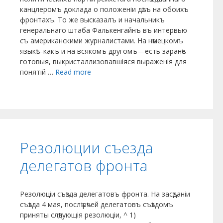
канцлеромъ доклада о положеніи дѣлъ на обоихъ
фронтахъ. То же высказалъ и начальникъ
генеральнаго штаба Фалькенгайнъ въ интервью
съ американскими журналистами. На нѣмецкомъ
языкѣ—какъ и на всякомъ другомъ—есть заранѣе
готовыя, выкристаллизовавшіяся выраженія для
понятій …
Read more
Резолюции съезда
делегатов фронта
Резолюцiи съѣзда де­легатовъ фронта. На засѣданіи
съѣзда 4 мая, послѣ рѣ­чей делегатовъ съѣздомъ
приняты слѣ­дующія резолюціи, ^ 1)