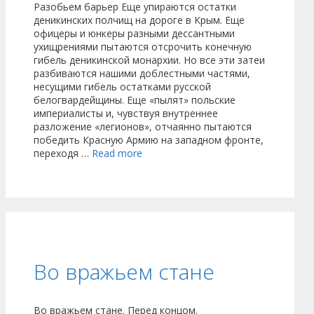
Разобьем барьер Еще упираются остатки
деникинских полчищ на дороге в Крым. Еще
офицеры и юнкеры разными дессантными
ухищрениями пытаются отсрочить конечную
гибель деникинской монархии. Но все эти затеи
разбиваются нашими доблестными частями,
несущими гибель остатками русской
белогвардейщины. Еще «пылят» польские
империалисты и, чувствуя внутреннее
разложение «легионов», отчаянно пытаются
победить Красную Армию на западном фронте,
переходя …
Read more
Во вражьем стане
Во вражьем стане. Перед концом.