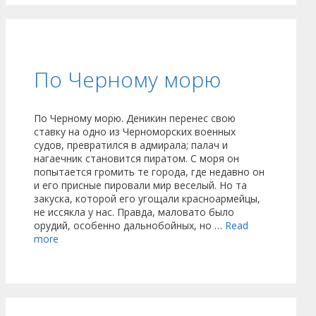
По Черному морю
По Черному морю. Деникин перенес свою
ставку на одно из Черноморских военных
судов, превратился в адмирала; палач и
нагаечник становится пиратом. С моря он
попытается громить те города, где недавно он
и его присные пировали мир веселый. Но та
закуска, которой его угощали красноармейцы,
не иссякла у нас. Правда, маловато было
орудий, особенно дальнобойных, но …
Read
more