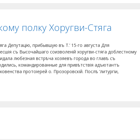
ому полку Хоругви-Стяга
га Депутацію, прибывшую въ Т.’ 15-го августа Для
несшія съ Высочайшаго соизволеній хоругви-стяга доблестному
жидала любезная встрѣча хозяевъ города во главѣ съ
одились, командированные для привѣтствія адъютантъ
венства протоіерей о. Прозоровскій. Послѣ ‘литургіи,