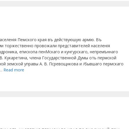
аселенія Пемского края въ действуюшую армію. Въ
ерми торжественно провожали представителей населенія
роника, епископа пенМскаго и кунгурскаго, непремѣннаго
М. В. Кукаретина, члена Государственной Думы оть пермской
ой земской управы А. В. Псревощнкова и /бывшаго пермскаго
 …
Read more