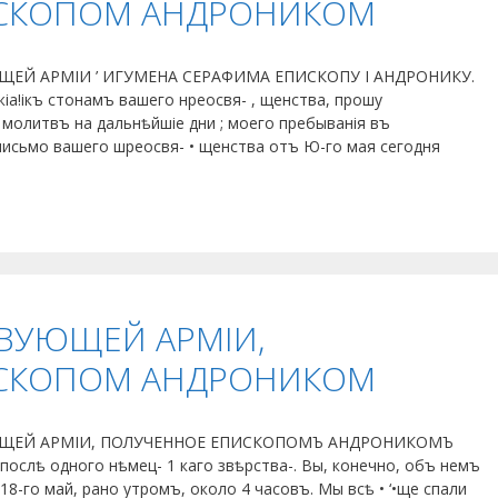
СКОПОМ АНДРОНИКОМ
ЩЕЙ АРМІИ ’ ИГУМЕНА СЕРАФИМА ЕПИСКОПУ І АНДРОНИКУ.
а!ікъ стонамъ вашего нреосвя- , щенства, прошу
. молитвъ на дальнѣйшіе дни ; моего пребыванія въ
письмо вашего шреосвя- • щенства отъ Ю-го мая сегодня
ВУЮЩЕЙ АРМІИ,
СКОПОМ АНДРОНИКОМ
УЮЩЕЙ АРМІИ, ПОЛУЧЕННОЕ ЕПИСКОПОМЪ АНДРОНИКОМЪ
ослѣ одного нѣмец- 1 каго звѣрства-. Вы, конечно, объ немъ
18-го май, рано утромъ, около 4 часовъ. Мы всѣ • ‘•ще спали