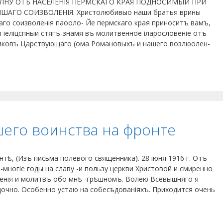
ОЛНУ ОТЪ НАСЕЛЕНІЯ ПЕРМСКАГО КРАЯ ПОДНОСИМЫЙ ПРИ
АГО СОИЗВОЛЕНІЯ. Христолюбивыо наши братья врины
аго соизволенія паооло- Йе пермскаго края приноситъ вамъ,
 іеліцспныи стягъ-знамя въ молитвенное іларословеніе отъ
иковъ Царствующаго (ома Романовыхъ и нашего возлюолен-
шего воинства на фронте
тѣ, (Изъ письма полевого священника). 28 іюня 1916 г. Отъ
-многіе годы на славу -и пользу церкви Христовой и смиренно
енія и молитвъ обо мнѣ -грѣшномъ. Волею Всевышняго я
очно. Особенно устаю на собесѣдованіяхъ. Приходится очень