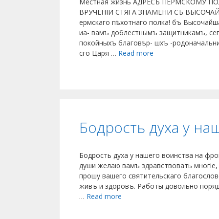
Местная жизнь АДРЕСЪ ПЕРМСКОМУ П
ВРУЧЕНІИ СТЯГА ЗНАМЕНИ СЪ ВЫСОЧАЙШ
ермскаго пѣхотнаго полка! бъ Высочайш
иа- вамъ доблестнымъ защитникамъ, сеп
покойныхъ благовѣр- шхъ -родоначальн
сго Царя …
Read more
Бодрость духа у на
Бодрость духа у нашего воинства на фрон
души желаю вамъ здравствовать многіе, 
прошу вашего святительскаго благослов
живъ и здоровъ. Работы довольно поряд
…
Read more