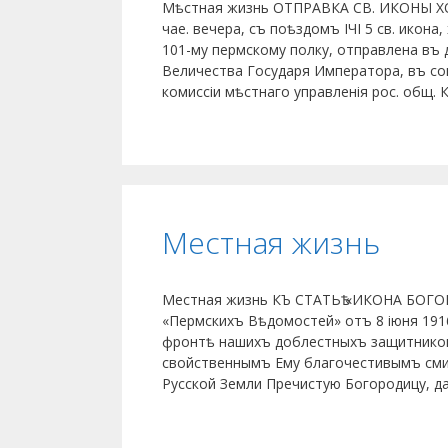
Мѣстная жизнь ОТПРАВКА СВ. ИКОНЫ ХО
чае. вечера, съ поѣздомъ ІЧІ 5 св. икон
101-му пермскому полку, отправлена въ
Величества Государя Императора, въ со
комиссіи мѣстнаго управленія рос. общ.
Местная жизнь
Местная жизнь КЪ СТАТЬѢ «ИКОНА БОГ
«Пермскихъ Вѣдомостей» отъ 8 іюня 191
фронтѣ нашихъ доблестныхъ защитников
свойственнымъ Ему благочестивымъ сми
Русской Земли Пречистую Богородицу, д