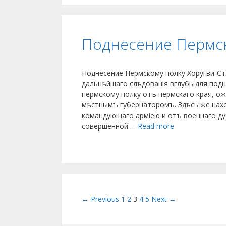
Поднесение Пермск
Поднесение Пермскому полку Хоругви-Стя
дальнѣйшаго слѣдованія вглубь для под
пермскому полку отъ пермскаго края, о
мѣстнымъ губернаторомъ. Здѣсь же нах
командующаго арміею и отъ военнаго духо
совершенной …
Read more
Post navigation
← Previous
1
2
3
4
5
Next →