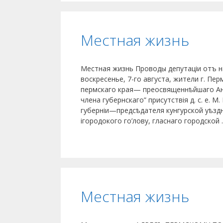
Местная жизнь
Местная жизнь Проводы депутаціи отъ н
воскресенье, 7-го августа, жители г. П
пермскаго края— преосвященнѣйшаго Анд
члена губернскаго” присутствія д. с. е. 
губерніи—предсѣдателя кунгурской уѣздн
ігородокого го’лову, гласнаго городской
Местная жизнь