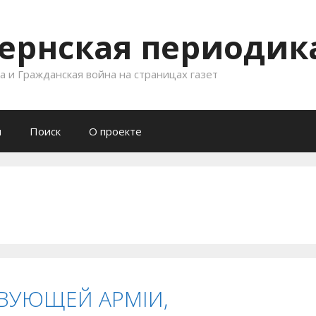
ернская периодика
 и Гражданская война на страницах газет
и
Поиск
О проекте
ВУЮЩЕЙ АРМІИ,