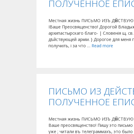
ПОЛУЧЕННОЕ ЕПИ
Местная жизнь ПИСЬМО ИЗЪ ДѢЙСТВУЮ
ІВаше Преосвященство! Дорогой Вліадыжі
архипастырскаго благо- | Словенія щ. св
дѣйствующей арміи. } Дорогое для меня 
получилъ, і за что …
Read more
ПИСЬМО ИЗ ДЕЙСТ
ПОЛУЧЕННОЕ ЕПИ
Местная жизнь ПИСЬМО ИЗЪ ДѢЙСТВ
Ваше преосвященство! Пишу это письмо п
уже ; читали въ телеграммахъ, это было 