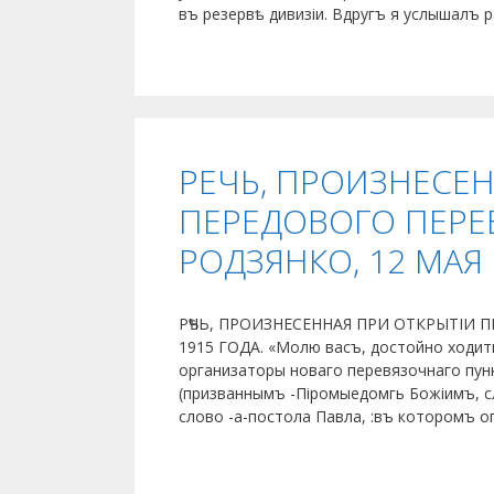
въ резервѣ дивизіи. Вдругъ я услышалъ
РЕЧЬ, ПРОИЗНЕСЕ
ПЕРЕДОВОГО ПЕРЕ
РОДЗЯНКО, 12 МАЯ 
РѢЧЬ, ПРОИЗНЕСЕННАЯ ПРИ ОТКРЫТІИ 
1915 ГОДА. «Молю васъ, достойно ходити
организаторы новаго перевязочнаго пунк
(призваннымъ -Піромыедомгь Божіимъ, 
слово -а-постола Павла, :въ которомъ 