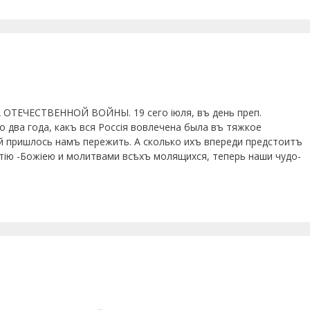
ОТЕЧЕСТВЕННОЙ ВОЙНЫ. 19 сего іюля, въ день преп.
 два года, какъ вся Россія вовлечена была въ тяжкое
бей пришлось намъ пережить. А сколько ихъ впереди предстоитъ
тію -Божіею и молитвами всѣхъ молящихся, теперь наши чудо-