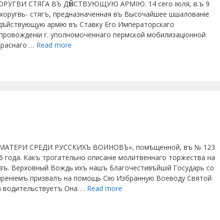
РУГВИ СТЯГА ВЪ ДѢЙСТВУЮЩУЮ АРМІЮ. 14 сего іюля, в.ъ 9
а, хоругвь- стягъ, предназначенная въ Высочайшее шшалованіе
 дѣйствующую армію въ Ставку Его Императорскаго
провожденіи г. уполномоченнаго пермской мобилизаціонной
 Краснаго …
Read more
ОМАТЕРИ СРЕДИ РУССКИХЪ ВОИНОВЪ», помѣщенной, въ № 123
6 года. Какъ трогательно описаніе молитвеннаго торжества на
ъ. Верховный Вождь ихъ нашъ Благочестивѣйшій Государь со
реніемъ призвалъ на помощь Сію Избранную Воеводу Святой
а водительствуетъ Она …
Read more