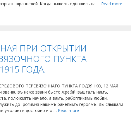
 разрывъ шрапнелей. Когда вышелъ одѣвшись на …
Read more
ННАЯ ПРИ ОТКРЫТИИ
ВЯЗОЧНОГО ПУНКТА
1915 ГОДА.
ПЕРЕДОВОГО ПЕРЕВЯЗОЧНАГО ПУНКТА РОДЗЯНКО, 12 МАЯ
 званія, въ неже звани бысто Жребій івьшталъ намъ,
та, полюжіиітъ начало, а вамъ, рабоппиквм’ь любви,
служить до- рогимчз нашимъ ранепымъ героямъ. Вы слышали
опь умоляетъ достойно и о …
Read more