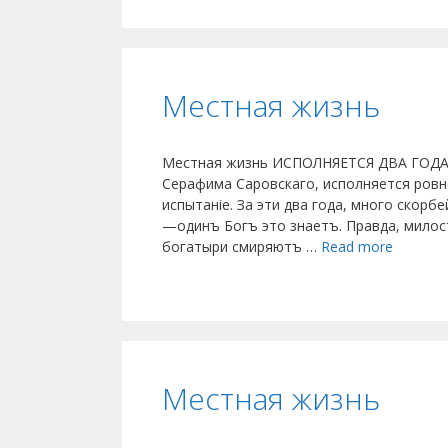
Местная жизнь
Местная жизнь ИСПОЛНЯЕТСЯ ДВА ГОДА 
Серафима Саровскаго, исполняется ровно
испытаніе. За эти два года, много скор
—одинъ Богъ это знаетъ. Правда, милос
богатыри смиряютъ …
Read more
Местная жизнь