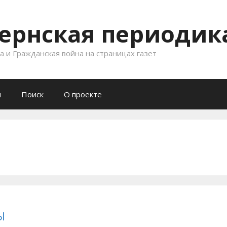
ернская периодика
 и Гражданская война на страницах газет
и
Поиск
О проекте
ы