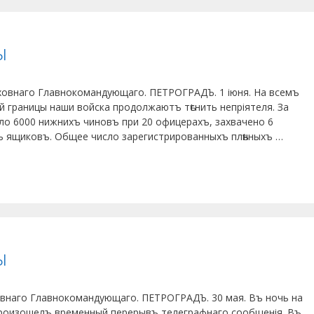
ы
внаго Главнокомандующаго. ПЕТРОГРАДЪ. 1 іюня. На всемъ
ой границы наши войска продолжаютъ тѣснить непріятеля. За
оло 6000 нижнихъ чиновъ при 20 офицерахъ, захвачено 6
хъ ящиковъ. Общее число зарегистрированныхъ плѣнныхъ …
ы
аго Главнокомандующаго. ПЕТРОГРАДЪ. 30 мая. Въ ночь на
іи, произошелъ временный перерывъ телеграфнаго сообщенія. Въ