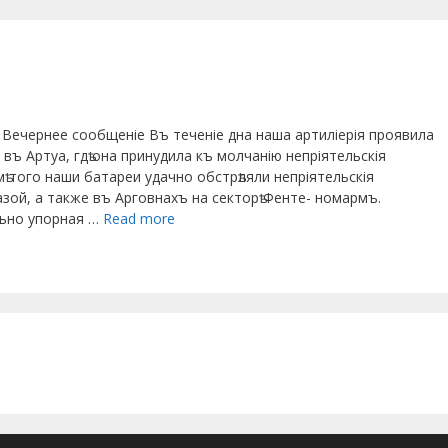
Вечернее сообщеніе Въ теченіе дна наша артиліерія проявила
въ Артуа, гдѣ она принудила къ молчанію непріятельскія
ѣ того наши батареи удачно обстрѣляли непріятельскія
азой, а также въ Арговнахъ на секторѣ Фенте- номармъ.
ьно упорная …
Read more