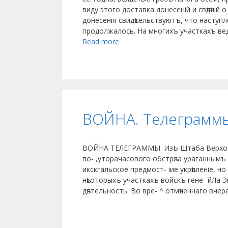
виду этого доставка донесеній и свѣдѣній
донесенія свидѣтельствуютъ, что наступ
продолжалось. На многихъ участкахъ вед
Read more
ВОЙНА. Телеграмм
ВОЙНА ТЕЛЕГРАММЫ. ИзЬ Штаба Верховн
по- ,уторачасового обстрѣла ураганнымъ
икскгальское предмост- іие укрѣпленіе, 
нѣкоторыхъ участкахъ войскъ гене- йЛа 
дѣятельность. Во вре- ^ отмѣченнаго вчер