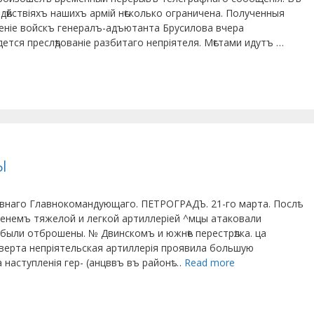
 о дѣйствіяхъ нашихъ армій нѣсколько ограничена. Полученныя
леніе войскъ генералъ-адъютанта Брусилова вчера
ется преслѣдованіе разбитаго непріятеля. Мѣстами идутъ …
ы
аго Главнокомандующаго. ПЕТРОГРАДЪ. 21-го марта. Послѣ
 енемъ тяжелой и легкой артиллеріей ^мцы атаковали
но были отброшены. № Двинскомъ и южнѣе перестрѣлка. ца
Эверта непріятельская артиллерія проявила большую
а наступленія гер- (анцввъ въ районѣ …
Read more