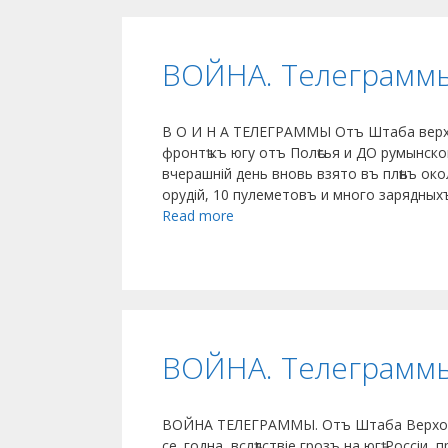
ВОЙНА. Телеграмм
В О И Н А ТЕЛЕГРАММЫ Отъ Штаба верхо
фронтѣ къ югу отъ Полѣсья и ДО румынск
вчерашній день вновь взято въ плѣнъ ок
орудій, 10 пулеметовъ и много зарядны
Read more
ВОЙНА. Телеграмм
ВОЙНА ТЕЛЕГРАММЫ. Отъ Штаба Верховн
се. годна, вслѣдствіе грозъ на югѣ Росс