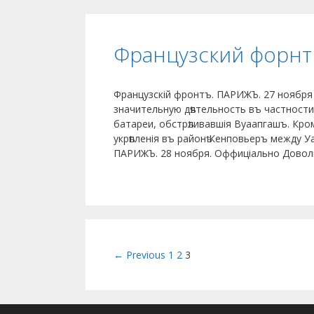
Французский форнт
Французскій фронтъ. ПАРИЖЪ. 27 ноября 
значительную дѣятельность въ частности 
батареи, обстрѣливавшія Вуаапгашъ. Кром
укрѣпленія въ районѣ Кенповьеръ между У
ПАРИЖЪ. 28 ноября. Оффиціально Довол
Post navigation
← Previous
1
2
3