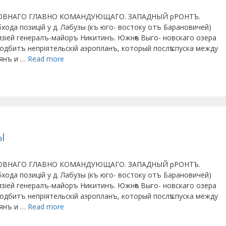
ОВНАГО ГЛАВНО КОМАНДУЮЩАГО. ЗАПАДНЫЙ рРОНТЪ.
хода позицій у д. Лабузы (къ юго- востоку отъ Барановичей)
зіей генералъ-майоръ Никитинъ. Южнѣе Выго- новскаго озера
одбитъ непріятельскій аэропланъ, который послѣ спуска между
лянъ и …
Read more
ы
ОВНАГО ГЛАВНО КОМАНДУЮЩАГО. ЗАПАДНЫЙ рРОНТЪ.
хода позицій у д. Лабузы (къ юго- востоку отъ Барановичей)
зіей генералъ-майоръ Никитинъ. Южнѣе Выго- новскаго озера
одбитъ непріятельскій аэропланъ, который послѣ спуска между
лянъ и …
Read more