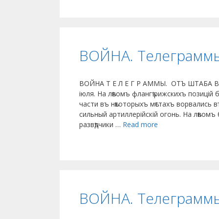
ВОЙНА. Телеграмм
ВОЙНА Т Е Л Е Г Р АММЫ. ОТЪ ШТАБА
іюля. На лѣвомъ флангѣ рижскихъ позицій
части въ нѣкоторыхъ мѣстахъ ворвались в
сильный артиллерійскій огонь. На лѣвомъ 
развѣдчики …
Read more
ВОЙНА. Телеграмм