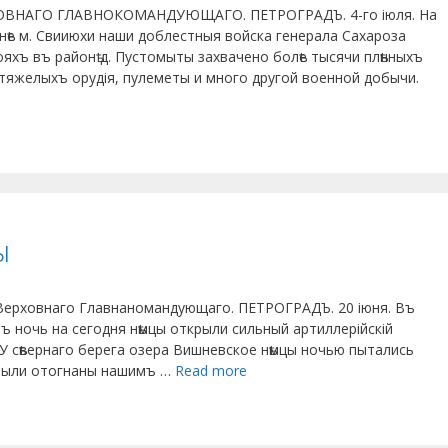
ВНАГО ГЛАВНОКОМАНДУЮЩАГО. ПЕТРОГРАДЪ. 4-го іюля. На
чнѣе м. Свииюхи наши доблестныя войска генерала Сахароза
яхъ въ районѣ д. Пустомыты захвачено болѣе тысячи плѣнныхъ
2 тяжелыхъ орудія, пулеметы и много другой военной добычи.
ы
Верховнаго Главнаномандующаго. ПЕТРОГРАДЪ. 20 іюня. Въ
ъ ночь на сегодня нѣмцы открыли сильный артиллерійскій
У сѣвернаго берега озера Вишневское нѣмцы ночью пытались
 были отогнаны нашимъ …
Read more