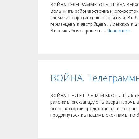
ВОЙНА ТЕЛЕГРАММЫ ОТЪ ШТАБА ВЕРХО
Волыни въ районѣ восточнѣе и юго-восто
сломили сопротивленіе непріятеля. Въ бо
германцевъ и австрійцевъ, 3 легкихъ и 
Въ этихъ бояхъ раненъ …
Read more
ВОЙНА. Телеграмм
ВОЙНА Т Е Л Е Г Р А М М Ы. Отъ Штаба 
районѣ къ юго-западу отъ озера Нарочъ в
огонь, который продолжается всю ночь. 
продвинуться къ нашимъ око- памъ, но