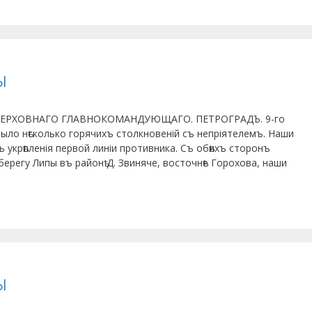
ы
 ВЕРХОВНАГО ГЛАВНОКОМАНДУЮЩАГО. ПЕТРОГРАДЪ. 9-го
 было нѣсколько горячихъ столкновеній съ непріятелемъ. Наши
ъ укрѣпленія первой линіи противника. Съ обѣихъ сторонъ
берегу Липы въ районѣ Д. Звиняче, восточнѣе Горохова, наши
ы