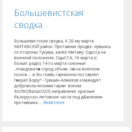
Большевистская
сводка
Большевистская сводка, К 20-му марта.
МИТАВСКІЙ район. Протавник продвз- нувшась
со етороны Тукума, занял Митаву. Одесса на
военной положенія. ОдыССА, 16 марта (с
болып. радіо) 14-го марта союзныя
..лчандоватѳм город объяв- лѳн на военпом
полож… :и Во главѣ гарнизона поставлеп
гѳнерал Боріу^- Гришин-Алмазов командует
добровольческими гарии- воном.
ВОЛКОВЫШСКОЕ направленіе: красныя
бѣлорусско-литовскія части под д&вленіем
противника …
Read more