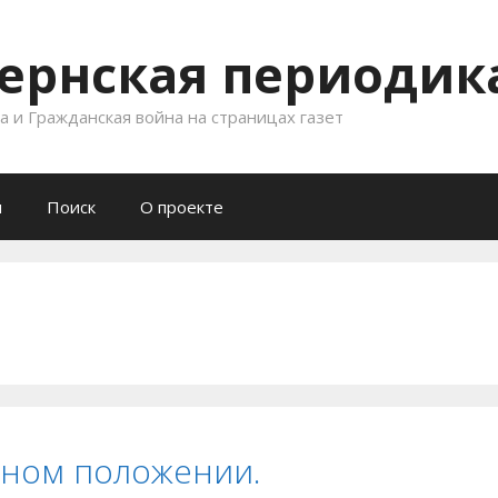
ернская периодика
 и Гражданская война на страницах газет
и
Поиск
О проекте
нном положении.