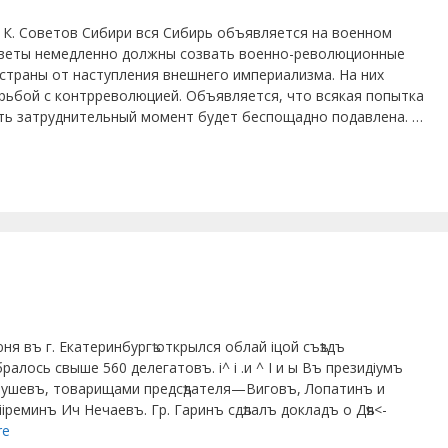
. К. Советов Сибири вся Сибирь объявляется на военном
Советы немедленно должны созвать военно-революционные
траны от наступления внешнего империа­лизма. На них
рьбой с контр­революцией. Объявляется, что вся­кая попытка
ть затрудни­тельный момент будет беспощадно подавлена. …
юня въ г. Екатеринбургѣ открылся облай іцой съѣздъ
ралось свыше 560 делегатовъ. і^ і .и ^ І и ы Въ президіумъ
атрушевъ, товарищами предсѣдателя—Виговъ, Лопатинъ и
іреминъ Ич Нечаевъ. Гр. Гаринъ сдѣлалъ докладъ о Дѣя<-
re