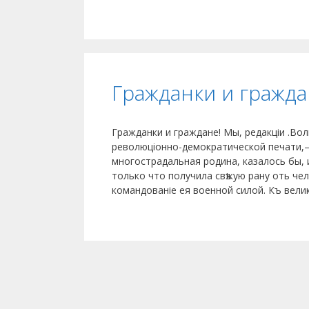
Гражданки и гражда
Гражданки и граждане! Мы, редакціи .Во
революціонно-демократической печати,—
многострадальная родина, казалось бы, 
только что получила свѣжую рану оть чел
командованіе ея военной силой. Къ вели