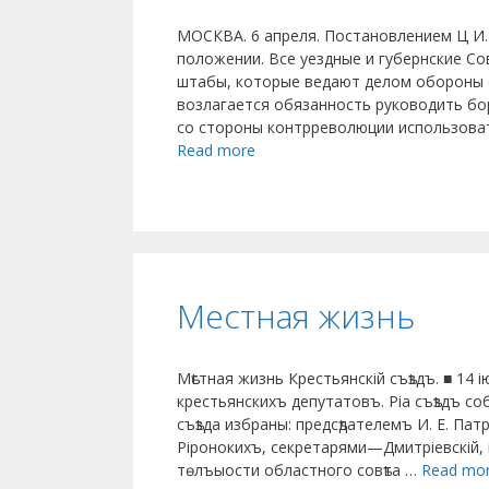
МОСКВА. 6 апреля. Поста­новлением Ц И
положении. Все уездные и губерн­ские 
штабы, которые ведают делом обороны с
возлагается обязан­ность руководить бо
со стороны контр­революции использова
Read more
Местная жизнь
Мѣстная жизнь Крестьянскiй съѣздъ. ■ 14 і
крестьянскихъ депутатовъ. Ріа съѣздъ соб
съѣзда избраны: предсѣдателемъ И. Е. П
Ріронокихъ, секретарями—Дмитріевскій, і
тѳлъыости областного совѣта …
Read mo