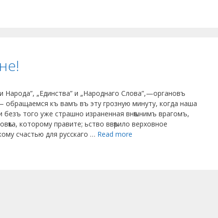
не!
ли Народа”, „Единства” и „Народнаго Слова”,—органовъ
 обращаемся къ вамъ въ эту грозную минуту, когда наша
и безъ того уже страшно израненная внѣшнимъ врагомъ,
овѣка, которому правите; ьство ввѣрило верховное
кому счастью для русскаго …
Read more